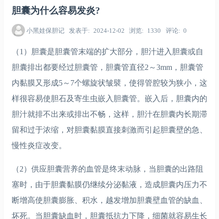
胆囊为什么容易发炎?
小黑娃保胆记
发表于
2024-12-02
浏览
1330
评论
0
（1）胆囊是胆囊管末端的扩大部分，胆汁进入胆囊或自
胆囊排出都要经过胆囊管，胆囊管直径2～3mm，胆囊管
内黏膜又形成5～7个螺旋状皱襞，使得管腔较为狭小，这
样很容易使胆石及寄生虫嵌入胆囊管。嵌入后，胆囊内的
胆汁就排不出来或排出不畅，这样，胆汁在胆囊内长期滞
留和过于浓缩，对胆囊黏膜直接刺激而引起胆囊壁的急、
慢性炎症改变。
（2）供应胆囊营养的血管是终末动脉，当胆囊的出路阻
塞时，由于胆囊黏膜仍继续分泌黏液，造成胆囊内压力不
断增高使胆囊膨胀、积水，越发增加胆囊壁血管的缺血、
坏死。当胆囊缺血时，胆囊抵抗力下降，细菌就容易生长