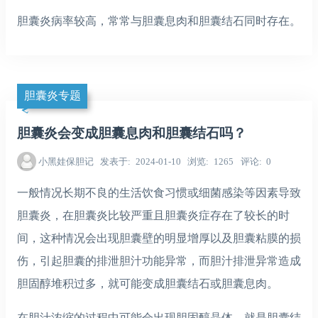
胆囊炎病率较高，常常与胆囊息肉和胆囊结石同时存在。
胆囊炎专题
胆囊炎会变成胆囊息肉和胆囊结石吗？
小黑娃保胆记
发表于
2024-01-10
浏览
1265
评论
0
一般情况长期不良的生活饮食习惯或细菌感染等因素导致
胆囊炎，在胆囊炎比较严重且胆囊炎症存在了较长的时
间，这种情况会出现胆囊壁的明显增厚以及胆囊粘膜的损
伤，引起胆囊的排泄胆汁功能异常，而胆汁排泄异常造成
胆固醇堆积过多，就可能变成胆囊结石或胆囊息肉。
在胆汁浓缩的过程中可能会出现胆固醇晶体，就是胆囊结