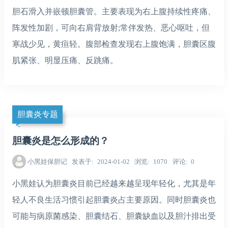
胆石滑入并嵌顿胆囊管。主要表现为右上腹持续性疼痛、
阵发性加剧，可向右肩背放射;常伴发热、恶心呕吐，但
寒战少见，黄疸轻。腹部检查发现右上腹饱满，胆囊区腹
肌紧张、明显压痛、反跳痛。
胆囊炎专题
胆囊炎是怎么形成的？
小黑娃保胆记
发表于
2024-01-02
浏览
1070
评论
0
小黑娃认为胆囊炎目前已经越来越呈现年轻化，尤其是年
轻人不良生活习惯引起胆囊炎占主要原因。同时胆囊炎也
可能与病原菌感染、胆囊结石、胆囊缺血以及胆汁排出受