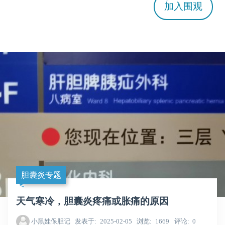
加入
围观
胆囊炎专题
天气寒冷，胆囊炎疼痛或胀痛的原因
小黑娃保胆记
发表于
2025-02-05
浏览
1669
评论
0