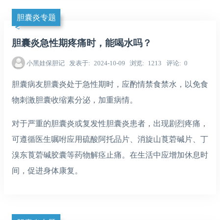
胆囊炎专题
胆囊炎急性期疼痛时，能喝水吗？
小黑娃保胆记
发表于
2024-10-09
浏览
1213
评论
0
胆囊病友胆囊炎处于急性期时，应酌情禁食禁水，以免食
物刺激胆囊收缩素分泌，加重病情。
对于严重的胆囊炎或复发性胆囊炎患者，
出现剧烈疼痛，
可遵循医生嘱咐应用硫酸阿托品片、消旋山莨菪碱片、丁
溴东莨菪碱胶囊等药物解痉止痛。
在生活中应增加休息时
间，促进身体康复。