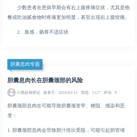
少数患者在患病早期会有右上腹疼痛症状，尤其是饱
餐或吃油腻食物时疼痛更加明显，甚至出现右上腹绞痛。
2、胀感，肠胃不适症状
胆囊息肉专题
胆囊息肉长在胆囊颈部的风险
小黑娃保胆记
发表于
2024-02-11
浏览
1127
评论
0
胆囊颈部息肉在可能导致胆囊颈变窄、梗阻、感染和恶
变：
1. 胆囊颈部息肉会导致胆汁排出受阻，可能引起胆管堵