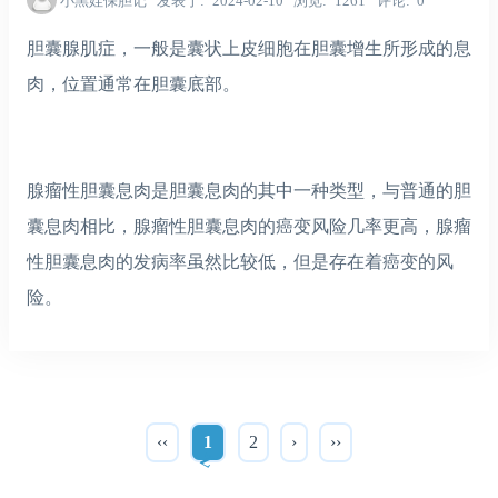
小黑娃保胆记
发表于
2024-02-10
浏览
1261
评论
0
胆囊腺肌症，一般是囊状上皮细胞在胆囊增生所形成的息
肉，位置通常在胆囊底部。
腺瘤性胆囊息肉是胆囊息肉的其中一种类型，与普通的胆
囊息肉相比，腺瘤性胆囊息肉的癌变风险几率更高，
腺瘤
性胆囊息肉的发病率虽然比较低，但是存在着癌变的风
险。
‹‹
1
2
›
››