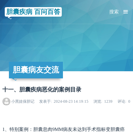
≡
胆囊疾病 百问百答
搜索
胆囊病友交流
十一、胆囊疾病恶化的案例目录
小黑娃保胆记
发表于
2024-08-23 14:19:15
浏览
1239
评论
0
1、特别案例：胆囊息肉9MM病友未达到手术指标变胆囊癌