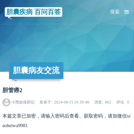
≡
胆囊疾病 百问百答
搜索
胆囊病友交流
胆管癌2
小黑娃保胆记
发表于
2024-08-15 16:39:48
浏览
862
评论
0
本篇文章已加密，请输入密码后查看。获取密码，请加微信xi
aoheiwa9981