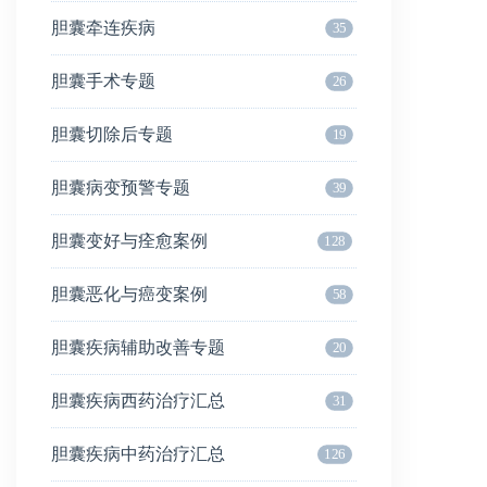
胆囊牵连疾病
35
胆囊手术专题
26
胆囊切除后专题
19
胆囊病变预警专题
39
胆囊变好与痊愈案例
128
胆囊恶化与癌变案例
58
胆囊疾病辅助改善专题
20
胆囊疾病西药治疗汇总
31
胆囊疾病中药治疗汇总
126