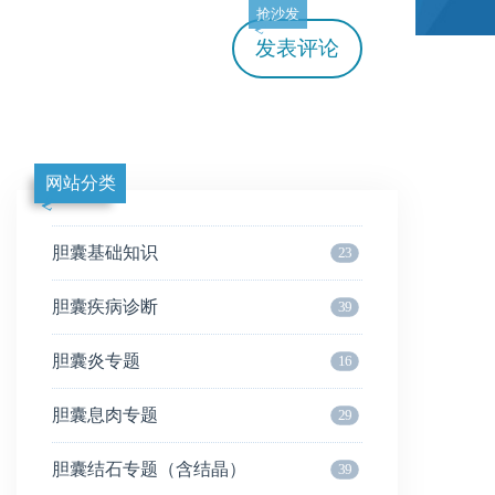
抢沙发
发表评论
网站分类
胆囊基础知识
23
胆囊疾病诊断
39
胆囊炎专题
16
胆囊息肉专题
29
胆囊结石专题（含结晶）
39