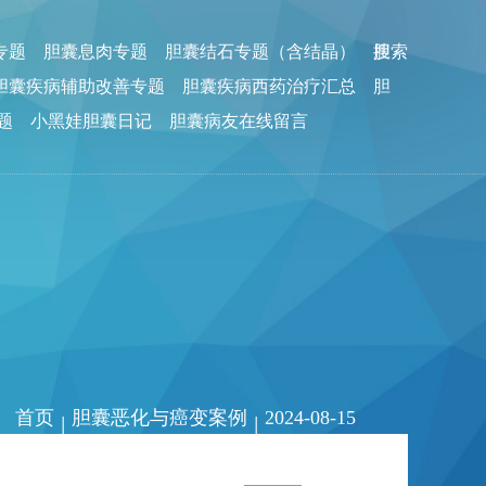
专题
胆囊息肉专题
胆囊结石专题（含结晶）
胆
搜索
胆囊疾病辅助改善专题
胆囊疾病西药治疗汇总
胆
题
小黑娃胆囊日记
胆囊病友在线留言
首页
胆囊恶化与癌变案例
2024-08-15
|
|