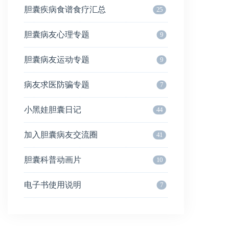
胆囊疾病食谱食疗汇总
25
胆囊病友心理专题
9
胆囊病友运动专题
9
病友求医防骗专题
7
小黑娃胆囊日记
44
加入胆囊病友交流圈
41
胆囊科普动画片
10
电子书使用说明
7