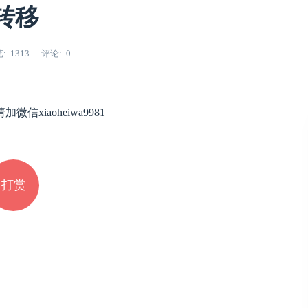
转移
览
1313
评论
0
iaoheiwa9981
打赏