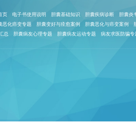
回首页
电子书使用说明
胆囊基础知识
胆囊疾病诊断
胆囊炎
囊恶化癌变专题
胆囊变好与痊愈案例
胆囊恶化与癌变案例
汇总
胆囊病友心理专题
胆囊病友运动专题
病友求医防骗专