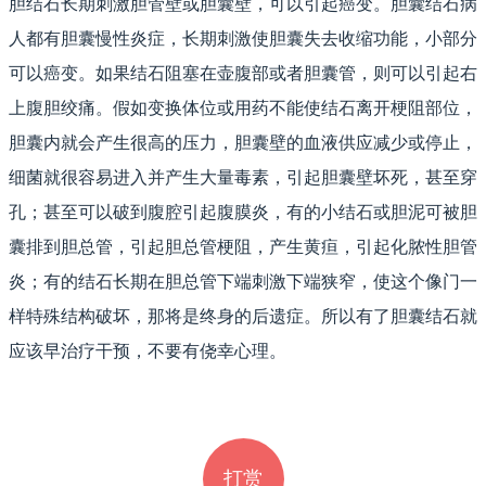
胆结石长期刺激胆管壁或胆囊壁，可以引起癌变。胆囊结石病
人都有胆囊慢性炎症，长期刺激使胆囊失去收缩功能，小部分
可以癌变。如果结石阻塞在壶腹部或者胆囊管，则可以引起右
上腹胆绞痛。假如变换体位或用药不能使结石离开梗阻部位，
胆囊内就会产生很高的压力，胆囊壁的血液供应减少或停止，
细菌就很容易进入并产生大量毒素，引起胆囊壁坏死，甚至穿
孔；甚至可以破到腹腔引起腹膜炎，有的小结石或胆泥可被胆
囊排到胆总管，引起胆总管梗阻，产生黄疸，引起化脓性胆管
炎；有的结石长期在胆总管下端刺激下端狭窄，使这个像门一
样特殊结构破坏，那将是终身的后遗症。所以有了胆囊结石就
应该早治疗干预，不要有侥幸心理。
打赏