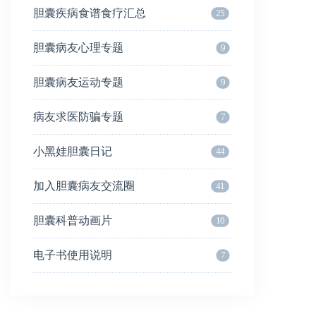
胆囊疾病食谱食疗汇总
25
胆囊病友心理专题
9
胆囊病友运动专题
9
病友求医防骗专题
7
小黑娃胆囊日记
44
加入胆囊病友交流圈
41
胆囊科普动画片
10
电子书使用说明
7