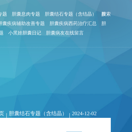
专题
胆囊息肉专题
胆囊结石专题（含结晶）
胆
搜索
胆囊疾病辅助改善专题
胆囊疾病西药治疗汇总
胆
题
小黑娃胆囊日记
胆囊病友在线留言
页
胆囊结石专题（含结晶）
2024-12-02
|
|