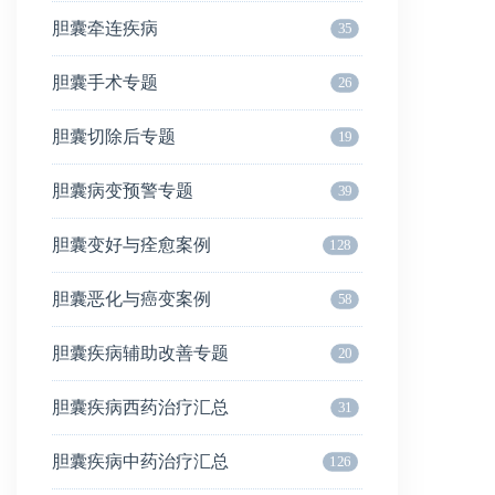
胆囊牵连疾病
35
胆囊手术专题
26
胆囊切除后专题
19
胆囊病变预警专题
39
胆囊变好与痊愈案例
128
胆囊恶化与癌变案例
58
胆囊疾病辅助改善专题
20
胆囊疾病西药治疗汇总
31
胆囊疾病中药治疗汇总
126