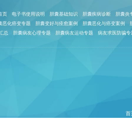
回首页
电子书使用说明
胆囊基础知识
胆囊疾病诊断
胆囊炎
囊恶化癌变专题
胆囊变好与痊愈案例
胆囊恶化与癌变案例
汇总
胆囊病友心理专题
胆囊病友运动专题
病友求医防骗专
首