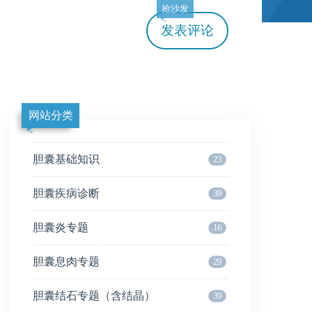
抢沙发
发表评论
网站分类
胆囊基础知识
23
胆囊疾病诊断
39
胆囊炎专题
16
胆囊息肉专题
29
胆囊结石专题（含结晶）
39