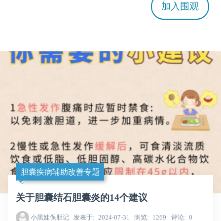
加入
围观
胆囊疾病辅助改善专题
关于胆囊结石胆囊炎的14个建议
小黑娃保胆记
发表于
2024-07-31
浏览
1269
评论
0