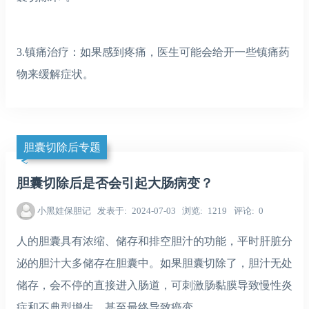
3.镇痛治疗：如果感到疼痛，医生可能会给开一些镇痛药
物来缓解症状。
胆囊切除后专题
胆囊切除后是否会引起大肠病变？
小黑娃保胆记
发表于
2024-07-03
浏览
1219
评论
0
人的胆囊具有浓缩、储存和排空胆汁的功能，平时肝脏分
泌的胆汁大多储存在胆囊中。如果胆囊切除了，胆汁无处
储存，会不停的直接进入肠道，可刺激肠黏膜导致慢性炎
症和不典型增生，甚至最终导致癌变。