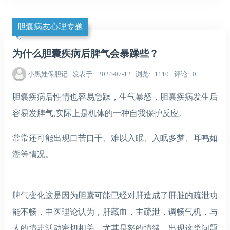
胆囊病友心理专题
为什么胆囊疾病后脾气会暴躁些？
小黑娃保胆记
发表于
2024-07-12
浏览
1110
评论
0
胆囊疾病后性情也容易急躁，生气暴怒，胆囊疾病发生后
容易发脾气,实际上是机体的一种自我保护反应。
常常还可能出现口苦口干、难以入眠、入眠多梦、耳鸣如
潮等情况。
脾气变化这是因为胆囊可能已经对肝造成了肝脏的疏泄功
能不畅，中医理论认为，肝藏血，主疏泄，调畅气机，与
人的情志活动密切相关，尤其是怒的情绪。出现这类问题