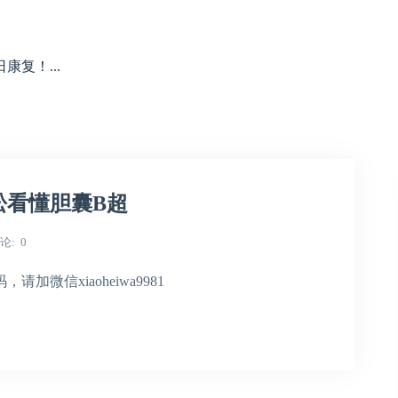
复！...
松看懂胆囊B超
论
0
微信xiaoheiwa9981