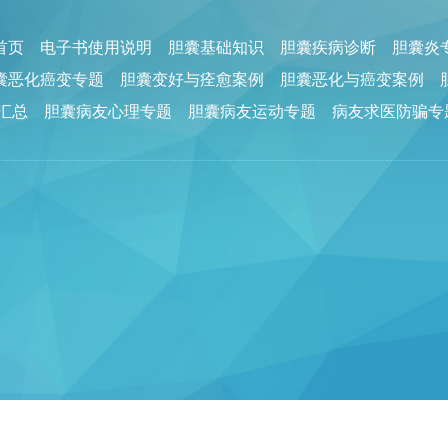
回首页
电子书使用说明
胆囊基础知识
胆囊疾病诊断
胆囊炎
囊恶化癌变专题
胆囊变好与痊愈案例
胆囊恶化与癌变案例
汇总
胆囊病友心理专题
胆囊病友运动专题
病友求医防骗专