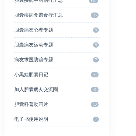
胆囊疾病中药治疗汇总
126
胆囊疾病食谱食疗汇总
25
胆囊病友心理专题
9
胆囊病友运动专题
9
病友求医防骗专题
7
小黑娃胆囊日记
44
加入胆囊病友交流圈
41
胆囊科普动画片
10
电子书使用说明
7