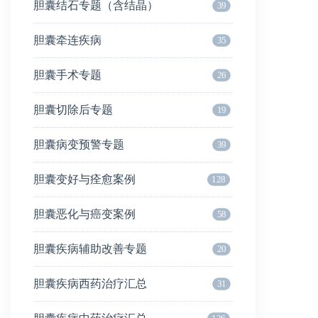
胆囊结石专题（含结晶）
39
胆囊牵连疾病
35
胆囊手术专题
26
胆囊切除后专题
19
胆囊病变预警专题
39
胆囊变好与痊愈案例
128
胆囊恶化与癌变案例
58
胆囊疾病辅助改善专题
20
胆囊疾病西药治疗汇总
31