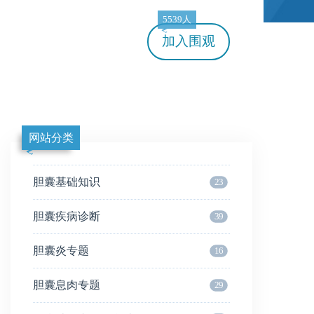
5539人
加入
围观
网站分类
胆囊基础知识
23
胆囊疾病诊断
39
胆囊炎专题
16
胆囊息肉专题
29