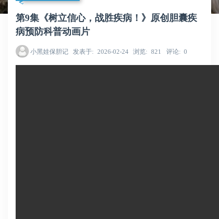
第9集《树立信心，战胜疾病！》原创胆囊疾
病预防科普动画片
小黑娃保胆记
发表于
2026-02-24
浏览
821
评论
0