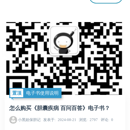
置顶
电子书使用说明
怎么购买《胆囊疾病 百问百答》电子书？
小黑娃保胆记
发表于
2024-08-21
浏览
2797
评论
0