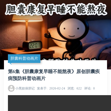
胆囊科普动画片
第6集《胆囊康复早睡不能熬夜》原创胆囊疾
病预防科普动画片
小黑娃保胆记
发表于
2026-02-24
浏览
622
评论
0