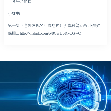
各平台链接
小红书
第一集《意外发现的胆囊息肉》胆囊科普动画 小黑娃
保胆... http://xhslink.com/o/8GwD6RkCGwC