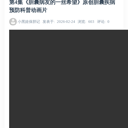
第4集《胆囊病友的一丝希望》原创胆囊疾病
预防科普动画片
小黑娃保胆记
发表于
2026-02-24
浏览
603
评论
0